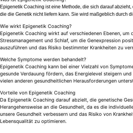
Epigenetik Coaching ist eine Methode, die
sich
darauf abzieht
die die Genetik nicht liefern kann. Sie wird maßgeblich durch 
Wie wirkt Epigenetik Coaching?
Epigenetik Coaching wirkt auf verschiedenen Ebenen, um d
Stressmanagement und Schlaf, um die Genexpression positi
auszuf
ü
hren und das Risiko bestimmter Krankheiten zu verr
Welche Symptome werden behandelt?
Epigenetik Coaching kann bei einer Vielzahl von Symptom
gesunde Verdauung f
ö
rdern, das Energielevel steigern un
vielen anderen gesundheitlichen Herausforderungen unters
Vorteile von Epigenetik Coaching
Da Epigenetik Coaching darauf abzielt, die genetische Ges
Herangehensweise an die Gesundheit, da es die individuell
unsere Gesundheit verbessern und das Risiko von Krankheit
Lebensqualit
ä
t zu optimieren.