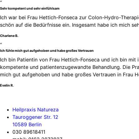
“
Sehr kompetent und sehr einfühlsam
Ich war bei Frau Hettich-Fonseca zur Colon-Hydro-Therapie
schön auf die Bedürfnisse ein. Insgesamt habe ich mich seh
Charlene B.
“
Ich fühle mich gut aufgehoben und habe großes Vertrauen
Ich bin Patientin von Frau Hettich-Fonseca und ich bin mit 
kompetente und patientenzugewandte Behandlung. Die Praxis 
mich gut aufgehoben und habe großes Vertrauen in Frau He
Evelin R.
Heilpraxis Natureza
Tauroggener Str. 12
10589 Berlin
030 89618411