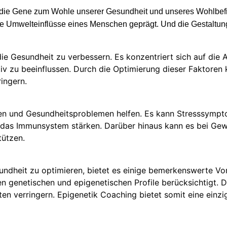
, die Gene zum Woh
l
e unserer Gesundheit und
unseres
Wohlbefi
die Umwelteinflüsse eines
Menschen
geprägt. Und die Gestaltun
ie Gesundheit zu verbessern. Es konzentriert sich auf di
v zu beeinflussen. Durch die Optimierung dieser Faktoren 
ingern.
en und Gesundheitsproblemen helfen. Es kann Stresssympt
d das Immunsystem st
ärken. Darü
ber hinaus kann es bei Gew
t
ützen.
undheit zu optimieren, bietet es einige bemerkenswerte Vor
en genetischen und epigenetischen Profile ber
ü
cksichtigt.
en verringern. Epigenetik Coaching bietet somit eine einzi