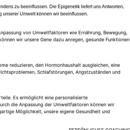
ndens zu beeinflussen. Die Epigenetik liefert uns Antworten,
g unserer Umwelt können wir beeinflussen.
e Anpassung von Umweltfaktoren wie Ern
ä
hrung, Bewegung,
k
ö
nnen wir unsere Gene dazu anregen, gesunde Funktionen
ome reduzieren, den Hormonhaushalt ausgleichen, eine
ichtsproblemen, Schlafst
ö
rungen, Angstzust
ä
nden und
teile. Es erm
ö
glicht eine personalisierte
 Durch die Anpassung der Umweltfaktoren k
ö
nnen wir
gartige M
ö
glichkeit, unsere eigene Gesundheit und
PERSÖNLICHES COACHING